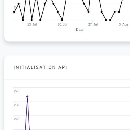
2
13. Jul
20. Jul
27. Jul
3. Aug
Date
INITIALISATION API
275
250
225