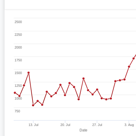
2500
2250
2000
1750
1500
1250
1000
750
13. Jul
20. Jul
27. Jul
3. Aug
Date