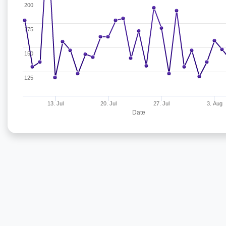
200
175
150
125
13. Jul
20. Jul
27. Jul
3. Aug
Date